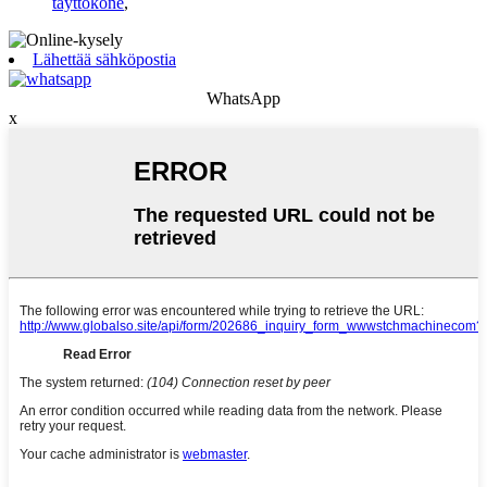
täyttökone
,
Lähettää sähköpostia
WhatsApp
x