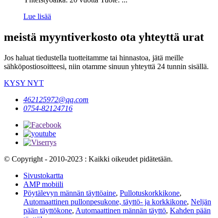
Lue lisää
meistä myyntiverkosto ota yhteyttä urat
Jos haluat tiedustella tuotteitamme tai hinnastoa, jätä meille
sähköpostiosoitteesi, niin otamme sinuun yhteyttä 24 tunnin sisällä.
KYSY NYT
462125972@qq.com
0754-82124716
© Copyright - 2010-2023 : Kaikki oikeudet pidätetään.
Sivustokartta
AMP mobiili
Pöytälevyn männän täyttöaine
,
Pullotuskorkkikone
,
Automaattinen pullonpesukone, täyttö- ja korkkikone
,
Neljän
pään täyttökone
,
Automaattinen männän täyttö
,
Kahden pään