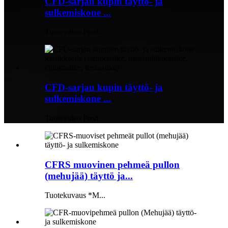
CFD-sarjan kupin täyttö- ja
sulkemiskone ...
Tuotevideo Prod...
CFD-sarjan kupin täyttö- ja
sulkemiskone ...
Tuotevideo Prod...
CFRS muovinen pehmeä pullon
(mehujää) täyttö ja...
Tuotekuvaus *M...