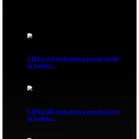
Olemme ammattimainen tuotantoyritys, joka harjoittaa erilaisia ​​
elintarvikepakkauskoneita,
integroimalla tutkimuksen ja kehityksen, valmistuksen, myynnin ja
myynnin jälkeisen palvelun parantamisen.
CHXG-6A itsekantava pussin täyttö
ja korkki...
Tuotevideo Prod...
CHXG-6D itsekantava pussin täyttö
ja korkki...
Tuotevideo Prod...