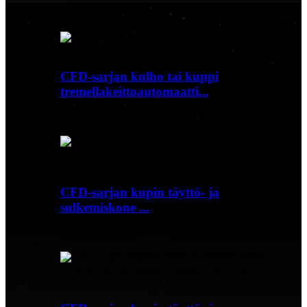
Tuotevideo Prod...
CFD-sarjan kulho tai kuppi
tremellakeittoautomaatti...
Tuotevideo Prod...
CFD-sarjan kupin täyttö- ja
sulkemiskone ...
Tuotevideo Prod...