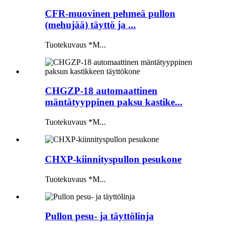
CFR-muovinen pehmeä pullon
(mehujää) täyttö ja ...
Tuotekuvaus *M...
CHGZP-18 automaattinen
mäntätyyppinen paksu kastike...
Tuotekuvaus *M...
CHXP-kiinnityspullon pesukone
Tuotekuvaus *M...
Pullon pesu- ja täyttölinja