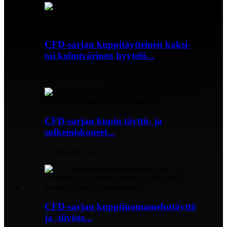
CFD-sarjan kuppitäytteinen kaksi-
tai kolmivärinen hyytelö...
Tuotevideo Prod...
CFD-sarjan kupin täyttö- ja
sulkemiskoneet...
Tuotevideo Prod...
CFD-sarjan kuppijuomamehutäyttö
ja -tiiviste...