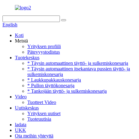
English
Koti
Meistä
Yrityksen profiili
Pätevyystodistus
Tuotekeskus
* Täysin automaattinen täyttö- ja sulkemiskonesarja
* Täysin automaattinen itsekantava pussien täyttö- ja
sulkemiskonesarja
* Laukkupakkauskonesarja
* Pullon täyttökonesarja
* Tankojään täyttö- ja sulkemiskonesarja
Video
Tuotteet Video
Uutiskeskus
Yrityksen uutiset
Tuoteuutisia
ladata
UKK
Ota meihin yhteyttä