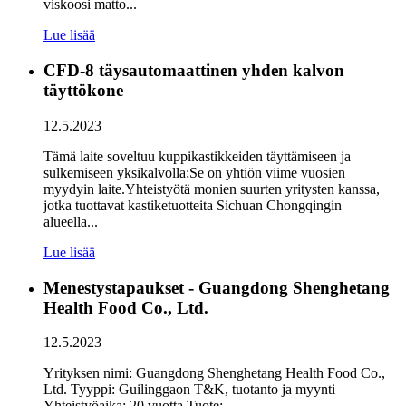
viskoosi matto...
Lue lisää
CFD-8 täysautomaattinen yhden kalvon
täyttökone
12.5.2023
Tämä laite soveltuu kuppikastikkeiden täyttämiseen ja
sulkemiseen yksikalvolla;Se on yhtiön viime vuosien
myydyin laite.Yhteistyötä monien suurten yritysten kanssa,
jotka tuottavat kastiketuotteita Sichuan Chongqingin
alueella...
Lue lisää
Menestystapaukset - Guangdong Shenghetang
Health Food Co., Ltd.
12.5.2023
Yrityksen nimi: Guangdong Shenghetang Health Food Co.,
Ltd. Tyyppi: Guilinggaon T&K, tuotanto ja myynti
Yhteistyöaika: 20 vuotta Tuote: ...