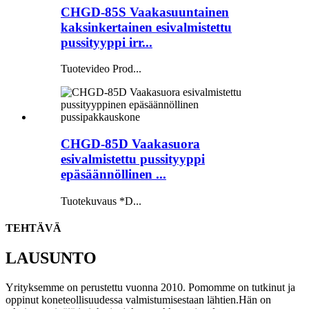
CHGD-85S Vaakasuuntainen
kaksinkertainen esivalmistettu
pussityyppi irr...
Tuotevideo Prod...
CHGD-85D Vaakasuora
esivalmistettu pussityyppi
epäsäännöllinen ...
Tuotekuvaus *D...
TEHTÄVÄ
LAUSUNTO
Yrityksemme on perustettu vuonna 2010. Pomomme on tutkinut ja
oppinut koneteollisuudessa valmistumisestaan ​​lähtien.Hän on