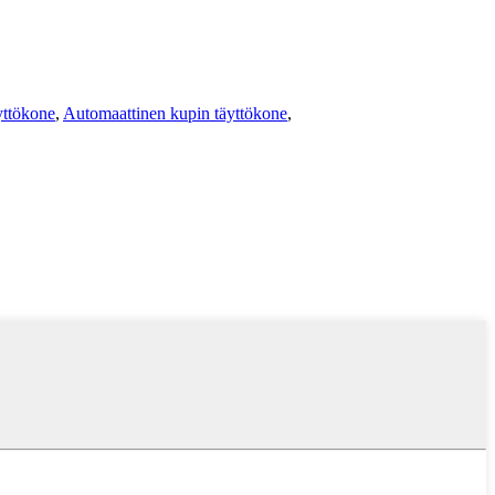
yttökone
,
Automaattinen kupin täyttökone
,