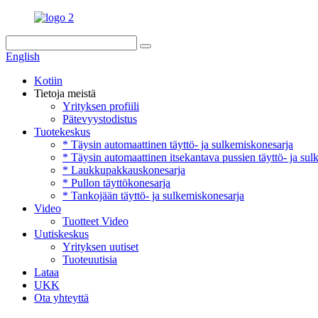
English
Kotiin
Tietoja meistä
Yrityksen profiili
Pätevyystodistus
Tuotekeskus
* Täysin automaattinen täyttö- ja sulkemiskonesarja
* Täysin automaattinen itsekantava pussien täyttö- ja su
* Laukkupakkauskonesarja
* Pullon täyttökonesarja
* Tankojään täyttö- ja sulkemiskonesarja
Video
Tuotteet Video
Uutiskeskus
Yrityksen uutiset
Tuoteuutisia
Lataa
UKK
Ota yhteyttä