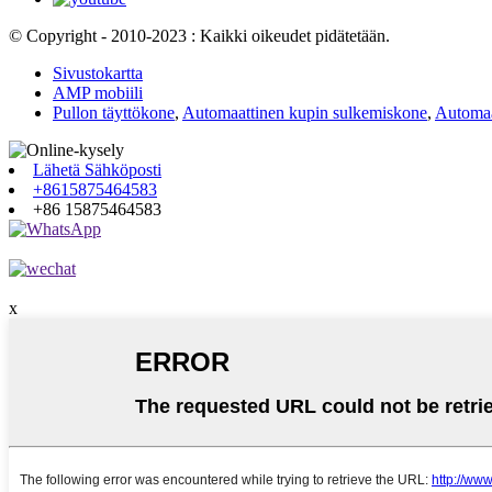
© Copyright - 2010-2023 : Kaikki oikeudet pidätetään.
Sivustokartta
AMP mobiili
Pullon täyttökone
,
Automaattinen kupin sulkemiskone
,
Automaa
Lähetä Sähköposti
+8615875464583
+86 15875464583
x