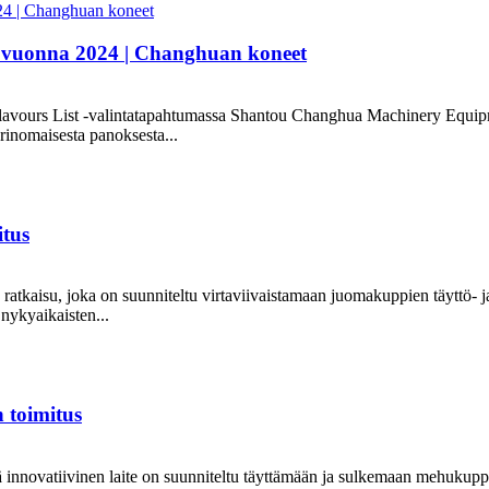
t vuonna 2024 | Changhuan koneet
avours List -valintatapahtumassa Shantou Changhua Machinery Equipmen
rinomaisesta panoksesta...
itus
atkaisu, joka on suunniteltu virtaviivaistamaan juomakuppien täyttö- ja
 nykyaikaisten...
 toimitus
nnovatiivinen laite on suunniteltu täyttämään ja sulkemaan mehukuppeja