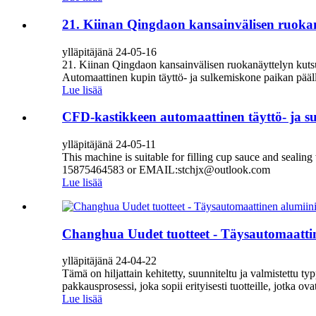
21. Kiinan Qingdaon kansainvälisen ruoka
ylläpitäjänä 24-05-16
21. Kiinan Qingdaon kansainvälisen ruokanäyttelyn kut
Automaattinen kupin täyttö- ja sulkemiskone paikan pääl
Lue lisää
CFD-kastikkeen automaattinen täyttö- ja s
ylläpitäjänä 24-05-11
This machine is suitable for filling cup sauce and sealin
15875464583 or EMAIL:stchjx@outlook.com
Lue lisää
Changhua Uudet tuotteet - Täysautomaattine
ylläpitäjänä 24-04-22
Tämä on hiljattain kehitetty, suunniteltu ja valmistettu ty
pakkausprosessi, joka sopii erityisesti tuotteille, jotka ovat
Lue lisää