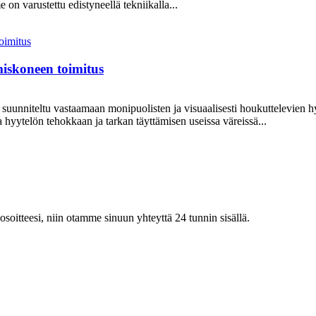
varustettu edistyneellä tekniikalla...
miskoneen toimitus
suunniteltu vastaamaan monipuolisten ja visuaalisesti houkuttelevien 
 hyytelön tehokkaan ja tarkan täyttämisen useissa väreissä...
iosoitteesi, niin otamme sinuun yhteyttä 24 tunnin sisällä.