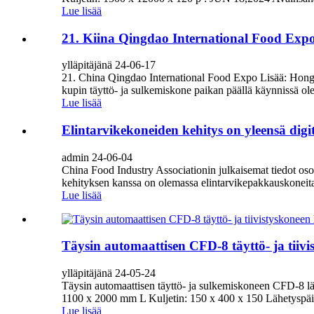
Lue lisää
21. Kiina Qingdao International Food Exp
ylläpitäjänä 24-06-17
21. China Qingdao International Food Expo Lisää: Hon
kupin täyttö- ja sulkemiskone paikan päällä käynnissä ol
Lue lisää
Elintarvikekoneiden kehitys on yleensä digi
admin 24-06-04
China Food Industry Associationin julkaisemat tiedot osoi
kehityksen kanssa on olemassa elintarvikepakkauskoneita
Lue lisää
Täysin automaattisen CFD-8 täyttö- ja tiivi
ylläpitäjänä 24-05-24
Täysin automaattisen täyttö- ja sulkemiskoneen CFD-8 lä
1100 x 2000 mm L Kuljetin: 150 x 400 x 150 Lähetyspä
Lue lisää