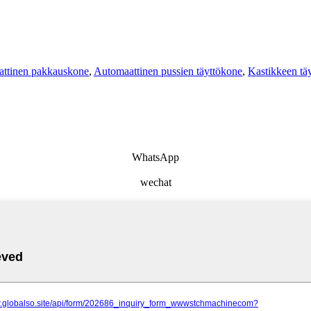
ttinen pakkauskone
,
Automaattinen pussien täyttökone
,
Kastikkeen tä
WhatsApp
wechat