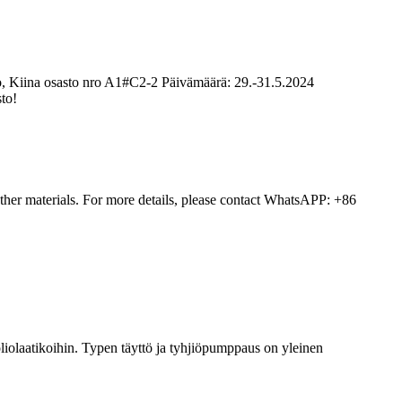
o, Kiina osasto nro A1#C2-2 Päivämäärä: 29.-31.5.2024
to!
 other materials. For more details, please contact WhatsAPP: +86
ifoliolaatikoihin. Typen täyttö ja tyhjiöpumppaus on yleinen