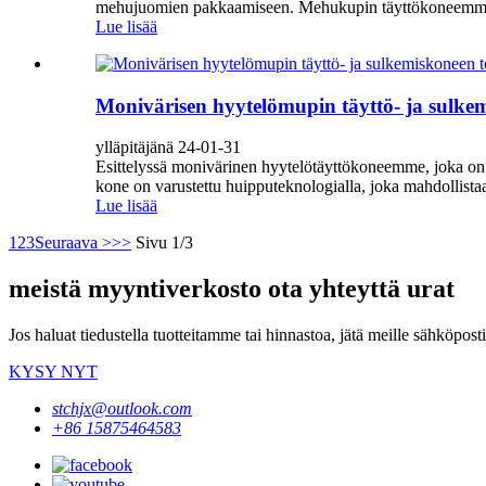
mehujuomien pakkaamiseen. Mehukupin täyttökoneemme on 
Lue lisää
Monivärisen hyytelömupin täyttö- ja sulke
ylläpitäjänä 24-01-31
Esittelyssä monivärinen hyytelötäyttökoneemme, joka on 
kone on varustettu huipputeknologialla, joka mahdollistaa
Lue lisää
1
2
3
Seuraava >
>>
Sivu 1/3
meistä myyntiverkosto ota yhteyttä urat
Jos haluat tiedustella tuotteitamme tai hinnastoa, jätä meille sähköpost
KYSY NYT
stchjx@outlook.com
+86 15875464583