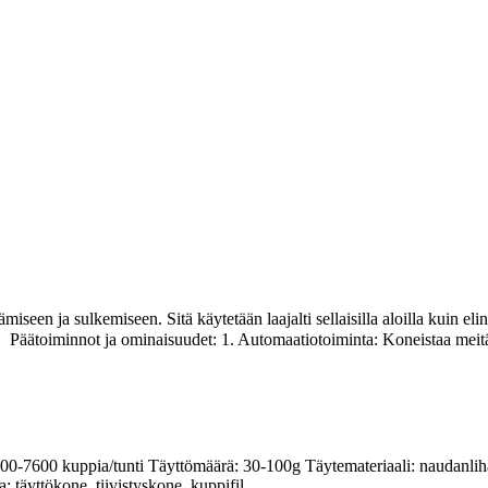
seen ja sulkemiseen. Sitä käytetään laajalti sellaisilla aloilla kuin elint
Päätoiminnot ja ominaisuudet: 1. Automaatiotoiminta: Koneistaa meitä
7400-7600 kuppia/tunti Täyttömäärä: 30-100g Täytemateriaali: naudanl
täyttökone, tiivistyskone, kuppifil...