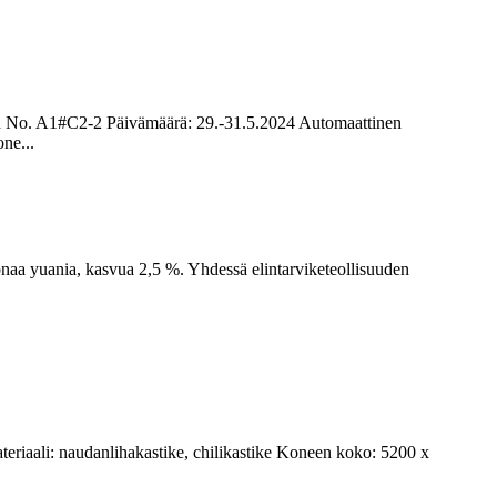
th No. A1#C2-2 Päivämäärä: 29.-31.5.2024 Automaattinen
ne...
oonaa yuania, kasvua 2,5 %. Yhdessä elintarviketeollisuuden
eriaali: naudanlihakastike, chilikastike Koneen koko: 5200 x