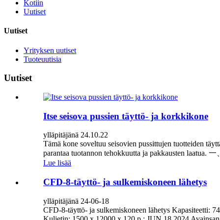
Kotiin
Uutiset
Uutiset
Yrityksen uutiset
Tuoteuutisia
Uutiset
Itse seisova pussien täyttö- ja korkkikone
ylläpitäjänä 24.10.22
Tämä kone soveltuu seisovien pussittujen tuotteiden täyttämi
parantaa tuotannon tehokkuutta ja pakkausten laatua. 一、
Lue lisää
CFD-8-täyttö- ja sulkemiskoneen lähetys
ylläpitäjänä 24-06-18
CFD-8-täyttö- ja sulkemiskoneen lähetys Kapasiteetti: 
Kuljetin: 1500 x 12000 x 120 p : JUN 18,2024 Avainsana: 