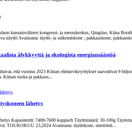
o
gdaon kansainvälinen kongressi- ja messukeskus, Qingdao, Kiina Boo
eva näyttö Avainsana: täyttö- ja sulkemiskone , pakkauskone, pakkausko
taalista älykkyyttä ja ekologista energiansäästöä
ttavat, että vuonna 2023 Kiinan elintarvikeyritykset saavuttivat 9 bilj
. Kiinan ruoka ja pakkaus...
styskoneen lähetys
hetys Kapasiteetti: 7400-7600 kuppia/h Täyttömäärä: 30-100g Täytemat
ivä: TOUKOKUU 23,2024 Avainsana: täyttökone, sinetöinti...