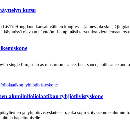
näyttelyn kutsu
su Lisää: Hongdaon kansainvälinen kongressi- ja messukeskus, Qingda
lä käynnissä olevaan näyttöön. Lämpimästi tervetuloa vierailemaan osas
ulkemiskone
g with single film, such as mushroom sauce, beef sauce, chili sauce and
n alumiinifoliolaatikon tyhjiötiivistyskone
ppitäytteinen ja tyhjiötiivistyslaitteisto, joka sopii yrityksemme alumiin
 alttiita hapettumiselle...